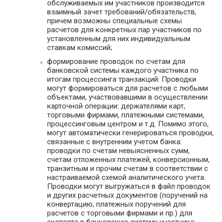
обслуживаемых им участников производится
взаимный зачет требований/обязательств,
причем возможны специальные схемы
расчетов для конкретных пар участников по
установленным для них индивидуальным
ставкам комиссий;
формирование проводок по счетам для
банковской системы каждого участника по
итогам процессинга транзакций. Проводки
могут формироваться для расчетов с любыми
объектами, участвовавшими в осуществлении
карточной операции: держателями карт,
торговыми фирмами, платежными системами,
процессинговым центром и т.д. Помимо этого,
могут автоматически генерироваться проводки,
связанные с внутренним учетом банка:
проводки по счетам невыясненных сумм,
счетам отложенных платежей, конверсионным,
транзитным и прочим счетам в соответствии с
настраиваемой схемой аналитического учета.
Проводки могут выгружаться в файл проводок
и других расчетных документов (поручений на
конвертацию, платежных поручений для
расчетов с торговыми фирмами и пр.) для
экспорта в банковскую систему участника;